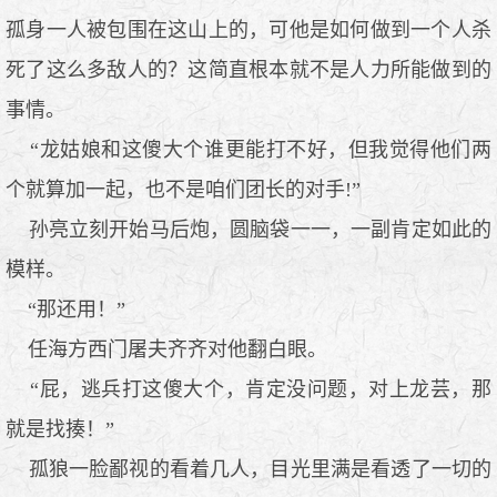
孤身一人被包围在这山上的，可他是如何做到一个人杀
死了这么多敌人的？这简直根本就不是人力所能做到的
事情。
“龙姑娘和这傻大个谁更能打不好，但我觉得他们两
个就算加一起，也不是咱们团长的对手!”
孙亮立刻开始马后炮，圆脑袋一一，一副肯定如此的
模样。
“那还用！”
任海方西门屠夫齐齐对他翻白眼。
“屁，逃兵打这傻大个，肯定没问题，对上龙芸，那
就是找揍！”
孤狼一脸鄙视的看着几人，目光里满是看透了一切的