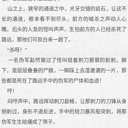
山之上，狭窄的通道之中，犬牙交错的岩石，让这不
长的通道，根本看不到尽头，前方的喊杀之声动人心
魄，后头的人急的怪叫声声，生怕前方的人已经杀死了
路远，那他们可就白来一趟了。
“杀呀！”
一名伪军勐然窜过了怪叫挺着刺刀狠狠的前刺，脚
下，是层层叠叠的尸骸，一脚踩上去湿漉漉的一片，那
些都是死在了路远手中的伪军的尸体和血迹！
哼！
闷哼声中，路远挥动刺刀勐格，让那刺刀的刀锋从身
侧刺过，身形不退反进，手中的短刀暴风般突刺，将那
伪军生生给捅成了筛子。