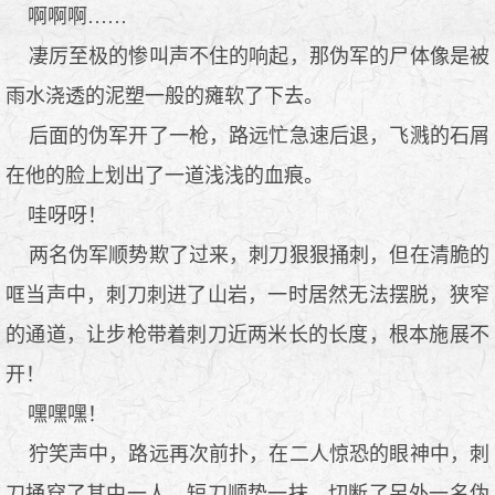
啊啊啊……
凄厉至极的惨叫声不住的响起，那伪军的尸体像是被
雨水浇透的泥塑一般的瘫软了下去。
后面的伪军开了一枪，路远忙急速后退，飞溅的石屑
在他的脸上划出了一道浅浅的血痕。
哇呀呀！
两名伪军顺势欺了过来，刺刀狠狠捅刺，但在清脆的
哐当声中，刺刀刺进了山岩，一时居然无法摆脱，狭窄
的通道，让步枪带着刺刀近两米长的长度，根本施展不
开！
嘿嘿嘿！
狞笑声中，路远再次前扑，在二人惊恐的眼神中，刺
刀捅穿了其中一人，短刀顺势一抹，切断了另外一名伪