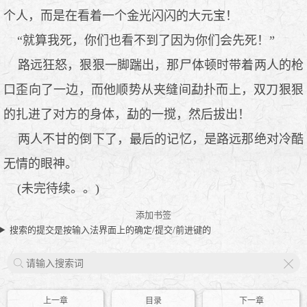
个人，而是在看着一个金光闪闪的大元宝！
“就算我死，你们也看不到了因为你们会先死！”
路远狂怒，狠狠一脚踹出，那尸体顿时带着两人的枪
口歪向了一边，而他顺势从夹缝间勐扑而上，双刀狠狠
的扎进了对方的身体，勐的一搅，然后拔出！
两人不甘的倒下了，最后的记忆，是路远那绝对冷酷
无情的眼神。
(未完待续。。)
添加书签
搜索的提交是按输入法界面上的确定/提交/前进键的
X
上一章
目录
下一章