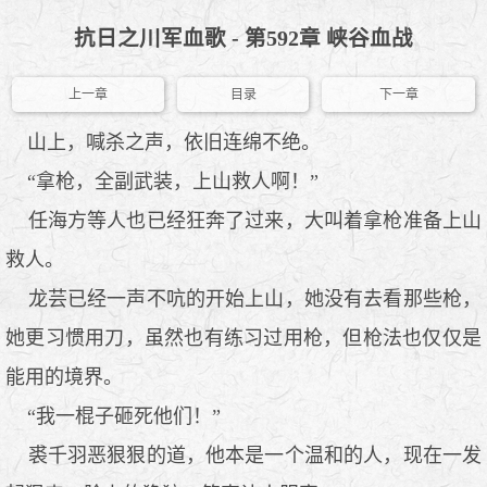
抗日之川军血歌 - 第592章 峡谷血战
上一章
目录
下一章
山上，喊杀之声，依旧连绵不绝。
“拿枪，全副武装，上山救人啊！”
任海方等人也已经狂奔了过来，大叫着拿枪准备上山
救人。
龙芸已经一声不吭的开始上山，她没有去看那些枪，
她更习惯用刀，虽然也有练习过用枪，但枪法也仅仅是
能用的境界。
“我一棍子砸死他们！”
裘千羽恶狠狠的道，他本是一个温和的人，现在一发