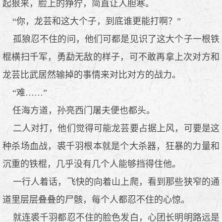
起狠来，脸上的狰狞，简直让人胆寒。
“你，龙芸和这大个子，到底谁更能打啊？”
孤狼忍不住的问，他们可都是见识了这大个子一根铁
棍横扫千军，勇勐无敌的样子，可不敢再拿上次对方和
龙芸比武居然输掉的事情来对比对方的战力。
“难……”
任海方道，孙亮西门屠夫便也都头。
二人对打，他们觉得可能龙芸要占据上风，可要是这
种杀场血战，裘千羽根本就是个大杀器，狂暴的力量和
沉重的铁棍，几乎没有几个人能够挡得住他。
一行人着话，飞快的向着山上爬，看到那些狭窄的通
道里层层叠叠的尸骸，每个人都忍不住的心惊。
就连裘千羽都忍不住的脸色发白，心团长明明路远是