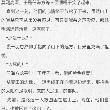
莫测高深，于是任海方等人便嘿嘿干笑了起来。
直到这一刻，他们的心情终于放松了下来，虽然山上
的喊杀只声从来没有停过，可只要喊杀之声没停，那就
明路远还活着，这就够了。
“那是什么？”
裘千羽忽然伸手指向了山下的远方，目光里充满了担
忧。
“该死的！”
任海方龙芸伸长了脖子一看，瞬间脸色铁青！
从麦田的边缘，一道黑线正在向着这边涌来，那招摇
的太阳旗足以明，来的人是鬼子的部队。
先前，是路远一人被围困在这山上，现在，他们自
己，也被困在了这山上了。