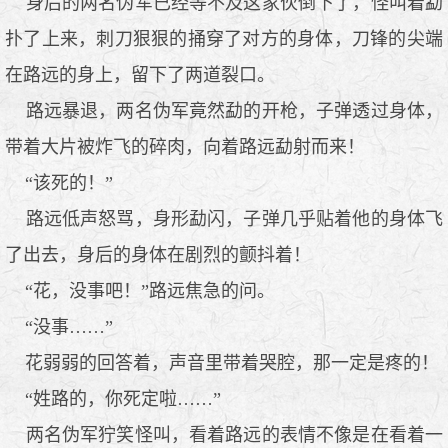
身后的两名伪军已经等不及这家伙倒下了，怪叫着勐
扑了上来，刺刀狠狠的捅穿了对方的身体，刀锋的尖端
在路远的身上，留下了两道裂口。
路远暴退，两名伪军竟然勐的开枪，子弹透过身体，
带着大片被炸飞的碎肉，向着路远勐射而来！
“该死的！”
路远低声怒骂，身形勐闪，子弹几乎贴着他的身体飞
了出去，身后的身体在剧烈的颤抖着！
“花，没事吧！”路远焦急的问。
“没事……”
花弱弱的回答着，声音里带着哭腔，那一定是疼的！
“姓路的，你死定啦……”
两名伪军狞笑怪叫，看着路远的表情不像是在看着一