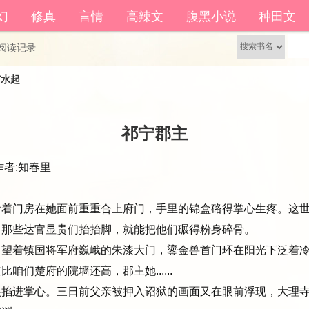
籍功能。
幻
修真
言情
高辣文
腹黑小说
种田文
还没有账号？
立即注册
阅读记录
声水起
祁宁郡主
者:知春里 
房在她面前重重合上府门，手里的锦盒硌得掌心生疼。这世
。那些达官显贵们抬抬脚，就能把他们碾得粉身碎骨。
望着镇国将军府巍峨的朱漆大门，鎏金兽首门环在阳光下泛着冷
咱们楚府的院墙还高，郡主她......
掐进掌心。三日前父亲被押入诏狱的画面又在眼前浮现，大理寺