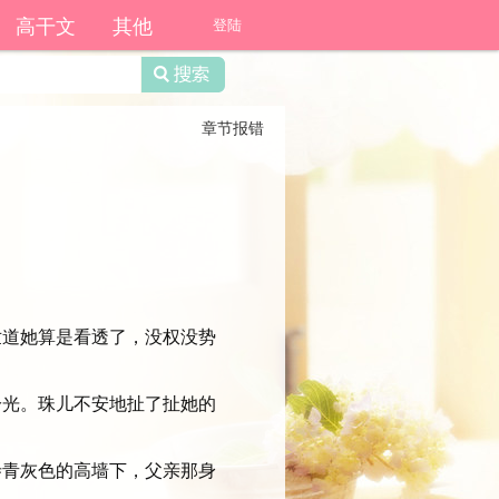
高干文
其他
登陆
章节报错
道她算是看透了，没权没势
光。珠儿不安地扯了扯她的
青灰色的高墙下，父亲那身