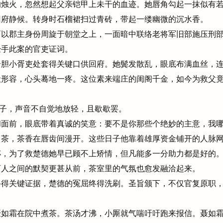
烛火，忽然想起父亲铠甲上未干的血迹。她唇角勾起一抹似有若
回府静候。转身时石榴裙扫过青砖，带起一缕幽微的沉水香。
以郡主身份周旋于朝堂之上，一面暗中联络老将军旧部施压刑部
经手此案的官吏证词。
胆小胥吏处套得关键口供回府。她鬓发散乱，眼底布满血丝，连
般形容，心头蓦地一疼。这位素来端庄的闺阁千金，如今为救父
。
帕子，声音不自觉地放轻，且歇歇罢。
面前，眼底带着真诚的笑意：要不是你那些个绝妙的主意，我哪
口茶，茶香在唇齿间漫开。这些日子他靠着雄厚资金铺开的人脉
杯，为了救楚德她早已顾不上矫情，但凡能多一分助力都是好的
两人之间的默契更甚从前，茶室里的气氛也愈发融洽起来。
得关键证据，楚德的冤屈终得洗刷。圣旨颁下，不仅官复原职，
。
如霜在院中煮茶。茶汤才沸，小厮就气喘吁吁跑来报信。聂如霜