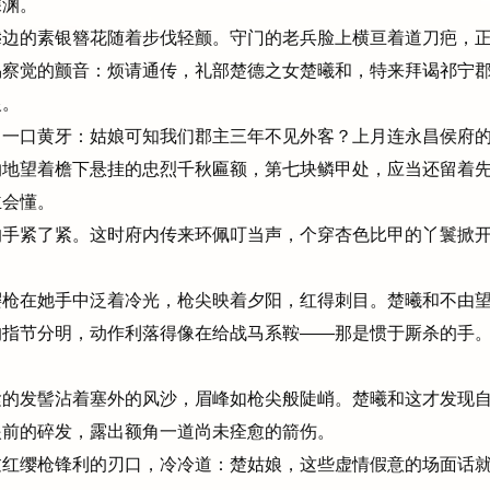
深渊。
边的素银簪花随着步伐轻颤。守门的老兵脸上横亘着道刀疤，正
易察觉的颤音：烦请通传，礼部楚德之女楚曦和，特来拜谒祁宁
银。
口黄牙：姑娘可知我们郡主三年不见外客？上月连永昌侯府的帖子都.
地望着檐下悬挂的忠烈千秋匾额，第七块鳞甲处，应当还留着先
主会懂。
手紧了紧。这时府内传来环佩叮当声，个穿杏色比甲的丫鬟掀开
枪在她手中泛着冷光，枪尖映着夕阳，红得刺目。楚曦和不由望
的指节分明，动作利落得像在给战马系鞍——那是惯于厮杀的手
的发髻沾着塞外的风沙，眉峰如枪尖般陡峭。楚曦和这才发现自
眼前的碎发，露出额角一道尚未痊愈的箭伤。
红缨枪锋利的刃口，冷冷道：楚姑娘，这些虚情假意的场面话就