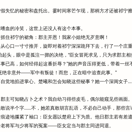
假失忆的秘密和盘托出。霎时间寒芒乍现，那柄方才还被祁宁擦
嗜血的冷笑，这世上还没人有这个本事。
抓住祁宁的裙角：郡主开恩！我家小姐绝无歹意啊！
从心口一寸寸推开，旋即对着祁宁深深跪拜下去，行了一个庄重
抬起头，眼中是孤注一掷的决绝，“臣女冒死求见，只为求郡主
事已高，如何经得起这番折辱？”她的声音压得更低，带着一丝
死绝非意外——军中有叛徒！而您，正在暗中追查此事。”
觉地掐进掌心。楚曦和怎会知晓这些秘事？她一个深闺女子....
郡主可知晓占卜之术？我自幼习得些皮毛，偶尔能窥见些画面。
说半个字......不，她若真敢胡言乱语，不必自己动手，那些
痕迹地攥紧了袖口：臣女愿以楚府上下为质。他日郡主若有差遣
于老将军与少将军的冤案——臣女定当与郡主同进同退。