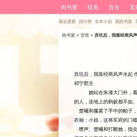
登录后可以拥有藏书和下载书
肉书屋
耽美
百合
玄
最近更新
排行榜
全本小说
我的书架
肉书屋
> 
言情
> 
弃坑后，我靠经商风
弃坑后，我靠经商风声水起 作
祁宁郡主
她站在朱漆大门外，看着门
的人，连地上的蚂蚁都不如
楚曦和攥紧了手中的帕子，
衣袖：小姐，这将军府的门槛比
噤声。楚曦和打断她，指尖