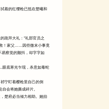
拭着的红缨枪已抵在楚曦和
的跪拜大礼：“礼部官员之
相救！家父……因些微末小事竟
不易察觉的颤抖，却字字如
..眼底寒光乍现，杀意如毒蛇
祁宁盯着樱枪里自己的倒
言论自会将她撕成碎片。
，楚府必当倾力相助。她抬