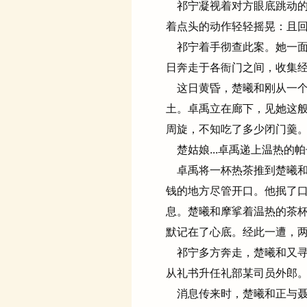
祁宁凝视着对方眼底跳动的
着点头的动作轻轻摇晃：且
祁宁着手彻查此案。她一面
日奔走于各衙门之间，收集
这日黄昏，楚曦和刚从一个
土。卓禹立在廊下，见她这
周旋，不知吃了多少闭门羹
楚姑娘...卓禹递上温热的
卓禹将一杯热茶推到楚曦和
钱的地方尽管开口。他抿了
息。楚曦和摩挲着温热的茶
默记在了心底。经此一遭，
祁宁多方奔走，楚曦和又寻
从礼书升任礼部某司员外郎
消息传来时，楚曦和正与聂