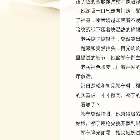
褪了色的官服像片枯叶飘进
她深吸一口气走向门房，鬓
了福身，嗓音清越却带着不
暗纹笺纸下压着块温热的碎
老兵掂了掂银子，突然笑出一
楚曦和突然抬头，目光灼灼
里提过的细节，她赌祁宁郡
老兵神色骤变，捏着拜帖的
厅叙话。
那日楚曦和初见祁宁时，樱
的兵器被一寸寸擦亮。祁宁
看够了？
祁宁突然抬眼。她束得极紧
姑娘。祁宁用枪尖挑开飘到
祁宁眸光如霜，指尖轻抚过