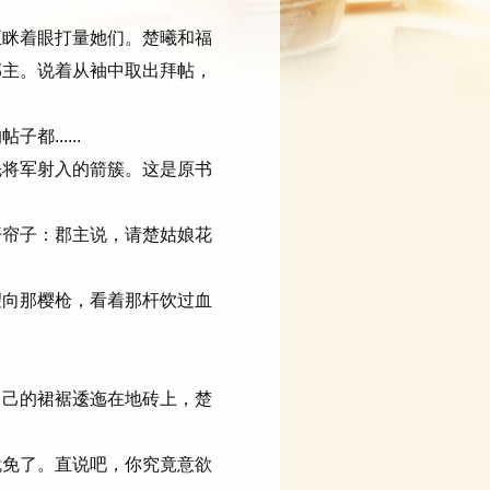
眯着眼打量她们。楚曦和福
郡主。说着从袖中取出拜帖，
.....
将军射入的箭簇。这是原书
帘子：郡主说，请楚姑娘花
向那樱枪，看着那杆饮过血
。
己的裙裾逶迤在地砖上，楚
免了。直说吧，你究竟意欲