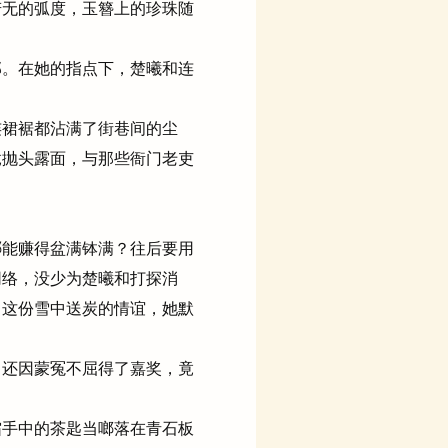
无的弧度，玉簪上的珍珠随
。在她的指点下，楚曦和连
裙裾都沾满了街巷间的尘
竟抛头露面，与那些衙门老吏
能赚得盆满钵满？往后要用
网络，没少为楚曦和打探消
。这份雪中送炭的情谊，她默
还因蒙冤不屈得了嘉奖，竟
手中的茶匙当啷落在青石板