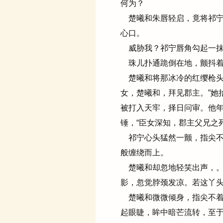
何为？
楚曦和朱唇轻启，竟将祁宁
心口。
威胁我？祁宁唇角勾起一抹
珠儿扑通跪倒在地，颤抖着
楚曦和将那冰冷的红缨枪头
女，楚曦和，拜见郡主。”她
被打入天牢，择日问审。他年
锤，“臣女深知，郡主父兄之
祁宁心头猛然一颤，指尖不自
般缠绕而上。
楚曦和却忽地轻笑出声，。
影，忽觉脖颈发凉。若这丫头敢
楚曦和微微倾身，指尖不着
起眼睫，眸中暗芒流转，至