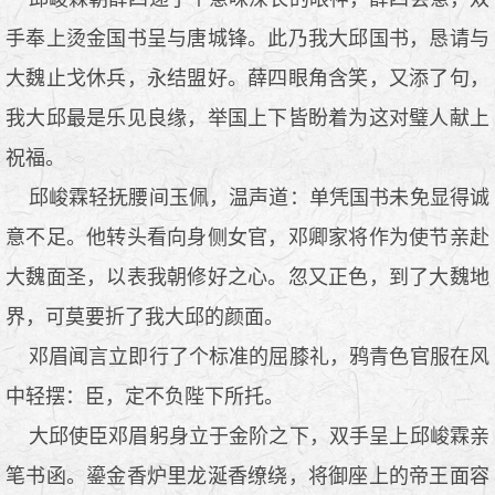
手奉上烫金国书呈与唐城锋。此乃我大邱国书，恳请与
大魏止戈休兵，永结盟好。薛四眼角含笑，又添了句，
我大邱最是乐见良缘，举国上下皆盼着为这对璧人献上
祝福。
邱峻霖轻抚腰间玉佩，温声道：单凭国书未免显得诚
意不足。他转头看向身侧女官，邓卿家将作为使节亲赴
大魏面圣，以表我朝修好之心。忽又正色，到了大魏地
界，可莫要折了我大邱的颜面。
邓眉闻言立即行了个标准的屈膝礼，鸦青色官服在风
中轻摆：臣，定不负陛下所托。
大邱使臣邓眉躬身立于金阶之下，双手呈上邱峻霖亲
笔书函。鎏金香炉里龙涎香缭绕，将御座上的帝王面容