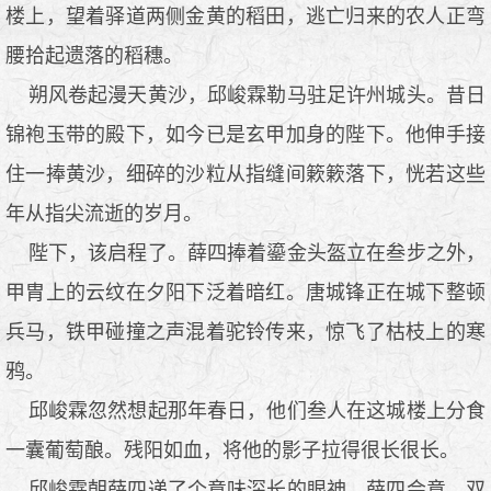
楼上，望着驿道两侧金黄的稻田，逃亡归来的农人正弯
腰拾起遗落的稻穗。
朔风卷起漫天黄沙，邱峻霖勒马驻足许州城头。昔日
锦袍玉带的殿下，如今已是玄甲加身的陛下。他伸手接
住一捧黄沙，细碎的沙粒从指缝间簌簌落下，恍若这些
年从指尖流逝的岁月。
陛下，该启程了。薛四捧着鎏金头盔立在叁步之外，
甲胄上的云纹在夕阳下泛着暗红。唐城锋正在城下整顿
兵马，铁甲碰撞之声混着驼铃传来，惊飞了枯枝上的寒
鸦。
邱峻霖忽然想起那年春日，他们叁人在这城楼上分食
一囊葡萄酿。残阳如血，将他的影子拉得很长很长。
邱峻霖朝薛四递了个意味深长的眼神，薛四会意，双