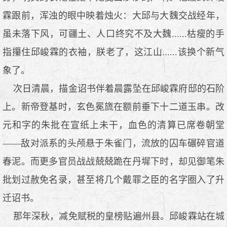
霖跟前，浑浊的眼中映着烛火：大邱与大魏交战经年，
虽未落下风，可疆土、人口终究不及大魏......枯瘦的手
指攥住邱峻霖的衣袖，朕老了，这江山......该换个新气
象了。
次日清晨，描金诏书伴着晨露坠在邱峻霖府邸的石阶
上。新帝登基时，玄色冕旒在额前垂下十二道玉串。改
元和字的朱批在宣纸上未干，血色的清算已席卷朝堂
——敌对派系的头颅悬于朱雀门，流放的囚车碾碎官道
春泥。而更多官员战战兢兢跪在丹墀下时，却见御笔朱
批划过赦免名录，甚至将几个戴罪之臣的名字圈入了升
迁诏书。
那年深秋，减免赋税的皇榜贴遍州县。邱峻霖站在城