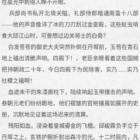
在晨光中刺得人睁不开眼。
兵部尚书私开北境关隘，礼部侍郎暗通南蛮十八部
——他的声音像淬了冰的刀刃刮过金銮殿，这些蛀虫啃
食大邱江山时，可曾想过边关将士的白骨？
白发苍苍的御史大夫突然扑倒在丹墀前，玉笏在青石
地上磕出清脆声响。四殿下！，老臣亲眼看着这些国贼
把持朝政二十年，今日四殿下为民除害，实乃......实乃
社稷之福啊！
血迹未干的朱漆廊柱下，陆续响起玉带撞击的声响。
叁朝元老们纷纷跪地，他们褶皱的官袍铺展如展开的史
册，沉默地见证着这场迟来的清算。
残阳如血，浸染着皇城鎏金的飞檐。邱峻霖负手立于
丹墀之上，玄铁护腕折射出森冷的光。十二时辰内，凡