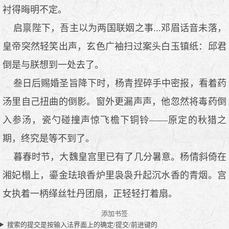
衬得晦明不定。
启禀陛下，吾主以为两国联姻之事...邓眉话音未落，
皇帝突然轻笑出声，玄色广袖扫过案头白玉镇纸：邱君
倒是与朕想到一处去了。
叁日后赐婚圣旨降下时，杨青捏碎手中密报，看着药
汤里自己扭曲的倒影。窗外更漏声声，他忽然将毒药倒
入参汤，瓷勺碰撞声惊飞檐下铜铃——原定的秋猎之
期，终究是等不到了。
暮春时节，大魏皇宫里已有了几分暑意。杨倩斜倚在
湘妃榻上，鎏金珐琅香炉里袅袅升起沉水香的青烟。宫
女执着一柄缂丝牡丹团扇，正轻轻打着扇。
添加书签
搜索的提交是按输入法界面上的确定/提交/前进键的