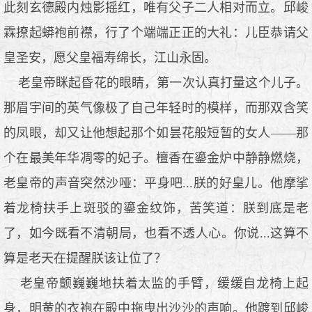
此刻玄德殿内烛影摇红，唯有父子二人相对而立。邱峻
霖撩起蟒袍前襟，行了个端端正正的大礼：儿臣恭请父
皇圣安，愿父皇福寿绵长，江山永固。
老皇帝眯起昏花的眼睛，第一次认真打量这个儿子。
那眉宇间的英气像极了自己年轻时的模样，而那双含笑
的凤眼，却又让他想起那个如昙花般短暂的女人——那
个在最美年华凋零的妃子。檀香在鎏金炉中静静燃烧，
老皇帝的声音突然沙哑：平身吧...朕的好皇儿。他摩挲
着龙椅扶手上斑驳的鎏金纹饰，苦笑道：朕到底是老
了，如今既看不清朝局，也看不透人心。你说...这算不
算是老天在提醒朕该让位了？
老皇帝颤巍巍地扶着太监的手臂，缓缓自龙椅上起
身，明黄的衣袍在殿中拖曳出沙沙的声响。他踱到邱峻