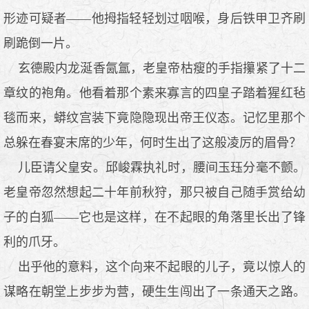
形迹可疑者——他拇指轻轻划过咽喉，身后铁甲卫齐刷
刷跪倒一片。
玄德殿内龙涎香氤氲，老皇帝枯瘦的手指攥紧了十二
章纹的袍角。他看着那个素来寡言的四皇子踏着猩红毡
毯而来，蟒纹宫装下竟隐隐现出帝王仪态。记忆里那个
总躲在春宴末席的少年，何时生出了这般凌厉的眉骨？
儿臣请父皇安。邱峻霖执礼时，腰间玉珏分毫不颤。
老皇帝忽然想起二十年前秋狩，那只被自己随手赏给幼
子的白狐——它也是这样，在不起眼的角落里长出了锋
利的爪牙。
出乎他的意料，这个向来不起眼的儿子，竟以惊人的
谋略在朝堂上步步为营，硬生生闯出了一条通天之路。