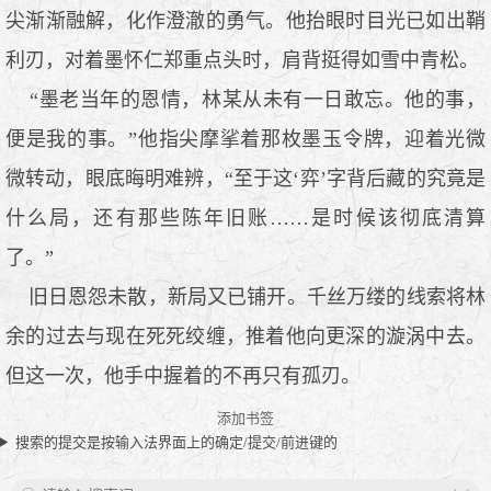
尖渐渐融解，化作澄澈的勇气。他抬眼时目光已如出鞘
利刃，对着墨怀仁郑重点头时，肩背挺得如雪中青松。
“墨老当年的恩情，林某从未有一日敢忘。他的事，
便是我的事。”他指尖摩挲着那枚墨玉令牌，迎着光微
微转动，眼底晦明难辨，“至于这‘弈’字背后藏的究竟是
什么局，还有那些陈年旧账……是时候该彻底清算
了。”
旧日恩怨未散，新局又已铺开。千丝万缕的线索将林
余的过去与现在死死绞缠，推着他向更深的漩涡中去。
但这一次，他手中握着的不再只有孤刃。
添加书签
搜索的提交是按输入法界面上的确定/提交/前进键的