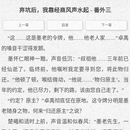
弃坑后，我靠经商风声水起 - 番外三
上一章
目录
下一章
“这……这是墨老的令牌，他……他老人家……”卓禹
的嗓音干涩得发颤。
墨怀仁眼神一黯，声音低沉：“叔祖他……三年前已
经仙逝了。临终前，他嘱咐我定要寻到您，将此物归
还。”他顿了顿，喉结微动，“他说……‘物归原主’。当
年的约定，他已尽力，剩下的路，该由您自己走了。”
“约定？原主？”卓禹彻底怔在原地。这令牌分明是墨
老随身之物，何来“归还原主”之说？
楚曦和适时上前，声音温和似春风：“墨老先生，一