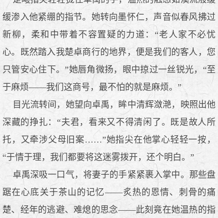
缓渗入他紧绷的指节。她转向墨怀仁，声音似春风拂过
新柳，柔和中带着不容置疑的力道：“老人家不必忧
心。既然踏入我楚卓商行的地界，便是我们的客人，您
只管安心住下。”她唇角微扬，眼中掠过一丝锐光，“至
于麻烦——我们这商号，最不怕的就是麻烦。”
目光流转间，她望向卓禹，眸中清辉潋滟，映照出他
深藏的挣扎：“夫君，看来又不得清闲了。既是故人所
托，又牵涉父母旧案……”她指尖在他掌心轻轻一按，
“于情于理，我们都要将这迷雾拨开，还个明白。”
卓禹深吸一口气，将妻子的手紧紧裹入掌中。那些盘
踞在心底关于茶山的记忆——炙热的恩情、刺骨的痛
楚、经年的逃避、难熄的思念——此刻竟在她温热的指