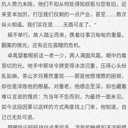
仇人势力未除，他们不知从何处得知叔祖与您有旧，近
来变本加厉，打压我们仅剩的一点产业，甚至……数次
纵火相逼。我们实在是……无路可走了。”
祸不单行。故人踏尘而来，携着往事沉甸甸的重量，
翻案的微光，还有近在眉睫的危机。
卓禹望着眼前这一老一少，两人满面风霜，眼中灼着
恳切的光。他手中那块令牌变得冰凉沉重，压得心头纷
乱如麻。茶山岁月蓦然重现——那是他想埋葬的困顿，
却也是淬炼他的根基。对墨老，他感念至深，却也藏着
难以言说的愧疚：为当年不告而别，为最终一面未见。
如今这段因果以这样的方式再度找上门来，他知道，自
己已无处可退。
楚曦指尖轻轻拢住卓禹的手，温热的触感如溪流般缓