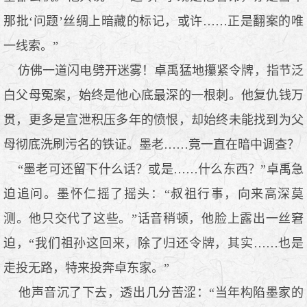
那批‘问题’丝绸上暗藏的标记，或许……正是翻案的唯
一线索。”
仿佛一道闪电劈开迷雾！卓禹猛地攥紧令牌，指节泛
白父母冤案，始终是他心底最深的一根刺。他复仇钱万
贯，更多是宣泄积压多年的愤恨，却始终未能找到为父
母彻底洗刷污名的铁证。墨老……竟一直在暗中调查？
“墨老可还留下什么话？或是……什么东西？”卓禹急
迫追问。墨怀仁摇了摇头：“叔祖行事，向来高深莫
测。他只交代了这些。”话音稍顿，他脸上露出一丝窘
迫，“我们祖孙这回来，除了归还令牌，其实……也是
走投无路，特来投奔卓东家。”
他声音沉了下去，透出几分苦涩：“当年构陷墨家的