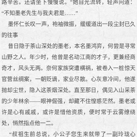
路辛苦。还请坐下慢慢说。”她目光流转，轻声问道：
“不知墨老先生与我夫君是……”
墨怀仁长叹一声，袍袖微振，缓缓道出一段尘封已久
的往事
昔日隐于茶山深处的墨老，本名墨鸿弈，何尝是寻常
山野之人。年少时，他曾是名动江南的才子，更兼经商
奇才，风头无两。奈何家族突遭横祸，被卷入一桩惊天
官营丝绸案，一朝贬谪，家业尽散。心灰意冷间，他遂
抛却尘世，隐入这茶烟深处。直至那日，偶见入山采茶
的少年林余——眼神倔强，却藏不住惶惑茫然。墨老或
许是心有戚戚，或许是惜他资质，便时常于云雾缭绕
处，悄然指点他一二。
“叔祖生前总说，小公子您生来就带了一副玲珑心