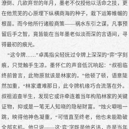
潦倒、几欲弃世的年月，墨老不仅授他以活命之技，更
在他荒芜的心原埋下纵横商海的种子，栽下运筹帷幄的
根苗。而今他所行诸般商策——祸水东引之谋，凡事预
留后手之智，竟皆能在当年墨老似淡而深的言语间，寻
得最初的痕光。
“这令牌……”卓禹指尖轻抚过令牌上深深的“弈”字刻
痕，只觉触手生凉。墨怀仁的声音低沉响起：“叔祖临
终前曾言，此物原就该是林家的。”他顿了顿，语意陡
然加重，“林家遭难那日，此令牌机缘巧合流落在外。
叔祖追查半生，发现它或许牵连着当年构陷林家的关键
证物，抑或是一笔无人知晓的隐秘财富。”烛火噼啪一
跳，映得他神色凝重，“可惜直至终老，他也未能勘破
全部玄机。他只说——这‘弈’字既是他名讳，亦是当年