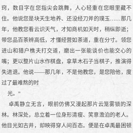
窍，数目字在您指尖会跳舞，人心轻重在您眼里藏不
住。他说您是块天生地养、还没经刀斧的璞玉……那几
年，他教您看云识天气，才知商机如天时，稍纵即逝；
带您品百茶辨高低，才懂经营如茶道，重在分寸。领您
进山和猎户樵夫打交道，磨出一张能谈价也能交心的
嘴；更以整片山水作棋盘，拿草木石子当棋子，推演得
失进退。他说——那几年，不是他教您，是您陪他，度
过了最难熬的时
光。”
卓禹静立无言，眼前仿佛又漫起那片云笼雾锁的深
林。林深处，总立着一位身形清瘦、笑意澹泊的老人。
他目光如古井，却映得穿人间百态。便是在卓禹最困顿