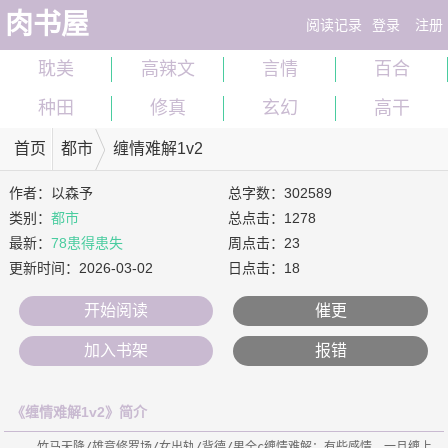
肉书屋
阅读记录
登录
注册
耽美
高辣文
言情
百合
种田
修真
玄幻
高干
首页
都市
缠情难解1v2
作者：
以森予
总字数：302589
类别：
都市
总点击：1278
最新：
78患得患失
周点击：23
更新时间：
2026-03-02
日点击：18
开始阅读
催更
加入书架
报错
《缠情难解1v2》简介
    竹马天降/雄竞修罗场/女出轨/背德/男全c缠情难解：有些感情，一旦缠上