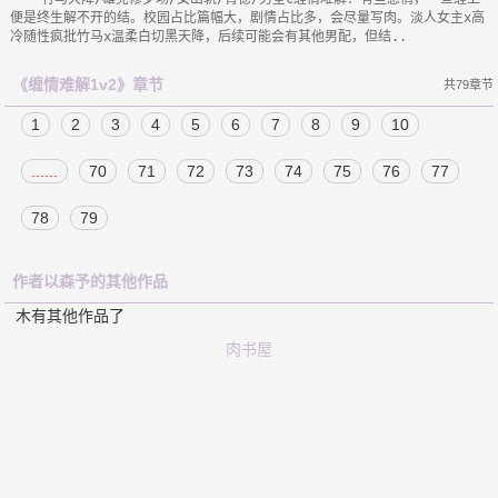
便是终生解不开的结。校园占比篇幅大，剧情占比多，会尽量写肉。淡人女主x高
《缠情难解1v2》章节
共79章节
1
2
3
4
5
6
7
8
9
10
......
70
71
72
73
74
75
76
77
78
79
作者以森予的其他作品
木有其他作品了
肉书屋