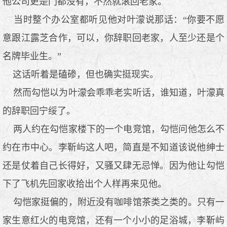
他公司更是门都没有，不然就滚回老家。
当时整个办公室都听见他对叶濛说那话：“你要不愿
意跟江露芝合作，可以，你辞职回老家，人至少还是个
名牌毕业生。”
这话听着是磕碜，但也确实挺现实。
然而勾恺以为叶濛会乖乖老实听话，谁知道，叶濛真
的辞职回宁绥了。
两人约在勾恺家楼下的一个电竞馆，勾恺问他怎么不
约在市中心。李靳屿这人吧，简直是不知道该说他绅士
还是仗着自己长得好，又骚又肆无忌惮。因为他让勾恺
下了飞机先回家收拾出个人样再来见他。
勾恺家挺偏的，附近没有咖啡馆茶类之类的。只有一
家生意红火的电竞馆，还有一个小小的足浴城，李靳屿