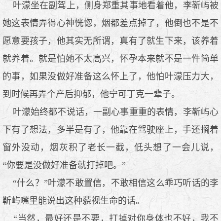
叶濛坐在副驾上，侧身郑重其事地看着他，李靳屿被
她这表情弄得心神恍惚，烟都差点掉了，他倒也不是不
愿意要孩子，他其实无所谓，真有了就生下来，该养着
就养着。就是怕她不太高兴，怀孕本来就不是一件简单
的事，如果没做好准备这么怀上了，他怕叶濛压力大，
到时候再弄个产后抑郁，他宁可丁克一辈子。
叶濛始终都不说话，一副心事重重的表情，李靳屿心
下有了想法，多半是有了，他靠在驾驶座上，手还搁着
窗外没动，烟灰积了老长一截，低头想了一会儿说，
“你要是没做好准备就打掉吧。”
“什么？”叶濛不敢置信，不敢相信这么乖巧听话的李
靳屿嘴里能说出这种藐视生命的话。
“当然，最好还是不要，打掉对你身体也不好，我不