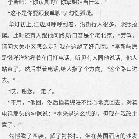
李靳屿：“你认真的？你拿姐姐当什么。”
“这不是你要跟我单聊吗”勾恺狐疑。
华灯初上,江边风呼呼刮着，沿街行人很多，熙熙攘
攘。此时还有人跟他问路,听口音是个老北京，“劳驾，
请问大关小区怎么走？我在这绕了好几圈。”李靳屿原
是懒洋洋地靠着车门打电话，听见有人同他说话，他人
站直了，然后举着电话,给人指了个方向，“这个路口进
去。”
“哎，谢您。”走了。
“不用，”他回，然后插着兜漫不经心地靠回去，对着
电话那头的勾恺说：“本来是这么想的，但现在我改主
意了。”
勾恺脱了西装，解了衬衫扣，坐在英国酒店的沙发