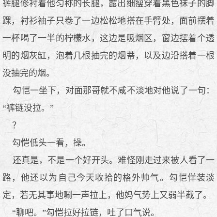
裤腿修衬着他匀称的长腿，露出细瘦穿着黑色袜子的脚
踝，衬衫袖子只卷了一边松松地搭在手臂处，面前摆着
一杯喝了一半的柠檬水，这边是吸烟区，窗边摆着个透
明的烟灰缸，泡着几根抽完的烟蒂，以及边沿搭着一根
没抽完的烟。
勾恺一坐下，对面那哥就不咸不淡地对他说了一句：
“裤链没拉。”
？
勾恺低头一看，操。
还真是，不是一个好开头。难怪刚走过来被人看了一
路，他还以为自己今天收拾的格外帅气。勾恺佯装淡
定，若无其事地唰一声拉上，他妈气势上又弱半截了。
“聊吧。”勾恺拉好拉链，吐了口气说。