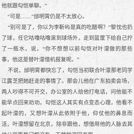
他就跟勾恺单聊。”
“可是……”邰明霄仍是不太放心。
“别可是了，你以为李靳屿是真的吃醋啊？”黎忱也扔
了球，任它咕噜咕噜滚到球场外，走到篮筐下给自己拧
了一瓶水，说，“你不想想以前勾恺对叶濛做的那些
事，他这是替叶濛借机报复呢。”
不说，邰明霄都快忘了，勾恺当初联合叶濛那老同学
江露芝把她赶走的事情了。那会儿他在广东拍卖会场，
两人吵得不可开交，办公室的人给他打电话，问他能不
能早点回来劝劝。勾恺这人其实有点变态心理，他看不
起叶濛的，又想叶濛从此依附于他，仰仗他的鼻息而
活，叶濛想留在北京，除非跟他，想借用他的人脉去其