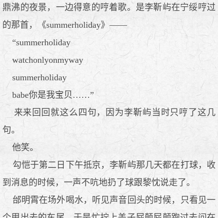
鼎沸的夜景，一边得意的哼着歌。是李靳屿在宁绥哼过
的那首，《summerholiday》——
“summerholiday
watchonlyonmyway
summerholiday
babe你是我宝贝……”
来来回回就这么四句，因为李靳屿当时只哼了这几
句。
他笑。
勾恺于第二日下午抵京，李靳屿那几天都在打球，收
到消息的时候，一声不吭地扔了球跟黎忱说走了。
邰明霄在场外喝水，听见声音回头的时候，只看见一
个甩出去的车尾，于是忙拧上盖子屁颠屁颠跑过去问在