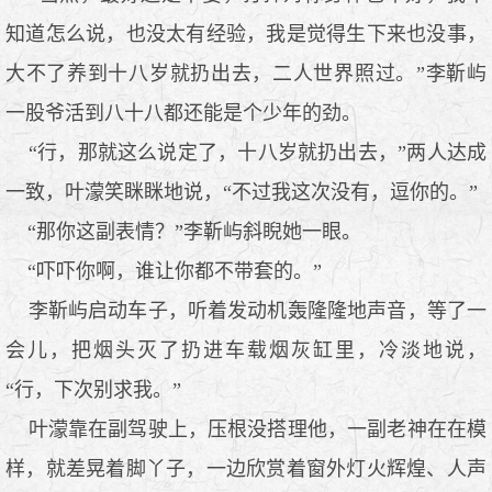
知道怎么说，也没太有经验，我是觉得生下来也没事，
大不了养到十八岁就扔出去，二人世界照过。”李靳屿
一股爷活到八十八都还能是个少年的劲。
“行，那就这么说定了，十八岁就扔出去，”两人达成
一致，叶濛笑眯眯地说，“不过我这次没有，逗你的。”
“那你这副表情？”李靳屿斜睨她一眼。
“吓吓你啊，谁让你都不带套的。”
李靳屿启动车子，听着发动机轰隆隆地声音，等了一
会儿，把烟头灭了扔进车载烟灰缸里，冷淡地说，
“行，下次别求我。”
叶濛靠在副驾驶上，压根没搭理他，一副老神在在模
样，就差晃着脚丫子，一边欣赏着窗外灯火辉煌、人声