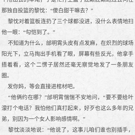
那独自投篮的黎忱：“傻白甜干嘛去？”
黎忱对着篮板连扔了三个球都没进，没什么表情地扫
他一眼：“勾恺到了。”
不知道为什么，邰明霄头皮有点发麻，在炽烈的球场
阳光下，立马掏出手机看了眼，屏幕有些反光，他拿手
捂着看，这个二愣子居然还毫无察觉地发了一条朋友
圈。
发你妈，等会直接进棺材吧。
“他俩约在哪？”邰明霄惴惴不安地问，“要不要给叶
濛打个电话？我怕他们真打起来，好歹也这么多年的兄
弟，别因为一个女人影响感情啊。”
黎忱淡淡地说：“他说了，这事儿咱们谁也别插手，