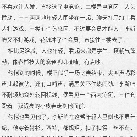
不喜欢让人碰，直接选了电竞馆，二楼是电竞区，人头
攒动，三三两两地年轻人围坐在一起，聊天打屁加上看
人打游戏。三楼有个休息区，不过要会员才能入，李靳
屿又不打游戏，花钱冲了个会员，直接往三楼去了。
相比足浴城，人也年轻，看起来都是学生。挺朝气蓬
勃，像春梢枝头的麻雀叽叽喳喳，有点吵。
勾恺到的时候，楼下似乎一场比赛结束，尖叫声喝彩
声此起彼伏，还有口哨声，满屋关不住热闹劲。李靳屿
不耐烦地窗外转回视线，便看见一个西装笔挺，三件套
蹬着一双锃亮的小皮鞋走到他面前。
勾恺也看见他了，李靳屿在这帮年轻人里倒也不显年
纪，他穿着衬衫，西裤，都规矩，扣子扣得一丝不苟，