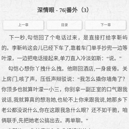
深情眼 - 76|番外（3）
上一章
目录
下一章
下一秒,勾恺回了个电话过来，是直接打给李靳屿
的。李靳屿这会儿已经下车了,靠着车门单手抄兜一边等
叶濛，一边把电话接起来,单刀直入冷淡如斯：“说。”
勾恺心想你丫拽什么拽。他刚回酒店,一身疲倦。关
上房门,咳了声，压低声辩驳说：“我怎么撬你墙角了？
你顶多也就算叶濛一小三，你别拿一副正室的口气跟我
说话,我就算真的想泡她,也轮不上你来跟我说,她那乡下
老公都没说什么,你在这跟我急什么眼？还不如干脆，咱
俩联手,先把她老公搞出去。再单聊。”