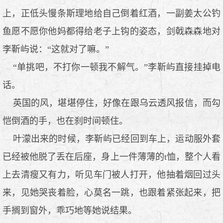
上，正低头慢条斯理地给自己倒着红酒，一副姜太公钓
鱼愿不愿你他妈都得给老子上钩的姿态，剑戟森森地对
李靳屿说：“这就对了嘛。”
“单挑吧，不打你一顿我不解气。”李靳屿直接挂掉电
话。
英国的风，堪堪停住，好像在跟乌云透风报信，而勾
恺倒酒的手，也在刹时间顿住。
叶濛出来的时候，李靳屿已经回到车上，运动服外套
已经被他脱了丢在后座，身上一件薄薄的t恤，整个人看
上去清瘦又有力，听见车门被人打开，他抽着烟回过头
来，见她哭丧着脸，心莫名一跳，也跟着紧张起来，把
手搁到窗外，乖巧地等她说结果。